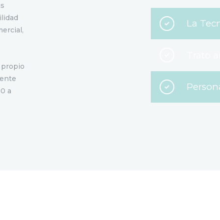
as
ilidad
La Tec
ercial,
Trato 
u propio
mente
Persona
30 a