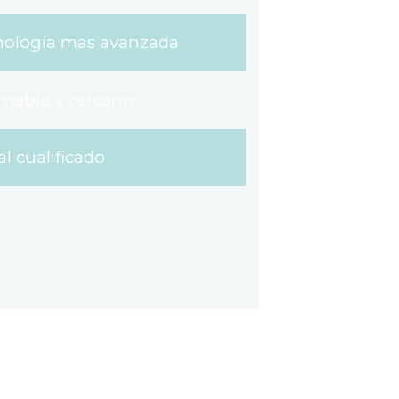
nología mas avanzada
amable y cercano
l cualificado