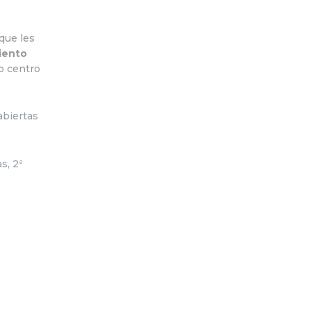
 que les
iento
o centro
abiertas
s, 2ª