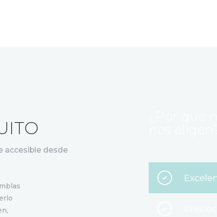
¿Por qué n
UITO
nos eligen
e accesible desde
Excele
amblas
erlo
Precio
en,