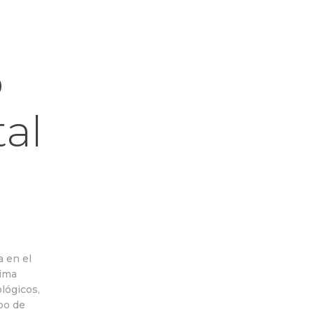
o
al
 en el
tima
lógicos,
po de