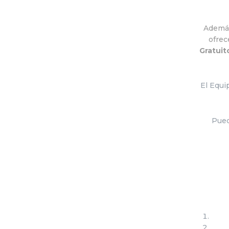
Además 
ofrec
Gratuit
El Equi
Pued