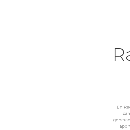
R
En Ra
cam
generac
apor