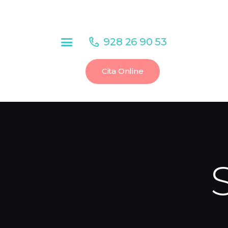
INICIO
EL CENTRO
928 26 90 53
CITA ONLINE
Cita Online
SERVICIOS
SEGUROS
BLOG RADIOLOGÍA
DENTAL
CONTACTO