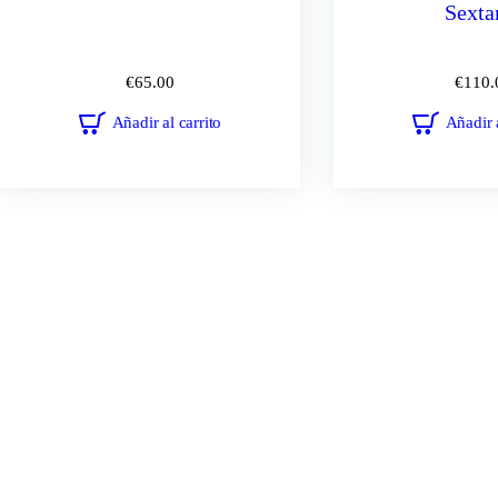
Sexta
€
65.00
€
110.
Añadir al carrito
Añadir a