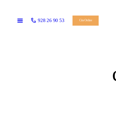
INICIO
EL CENTRO
928 26 90 53
Cita Online
CITA ONLINE
SERVICIOS
SEGUROS
BLOG RADIOLOGÍA
DENTAL
CONTACTO