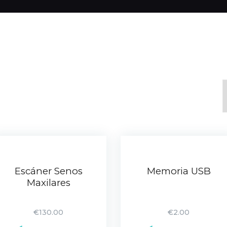
Escáner Senos
Memoria USB
Maxilares
€
130.00
€
2.00