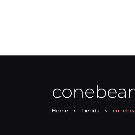
conebea
Home
Tienda
conebea