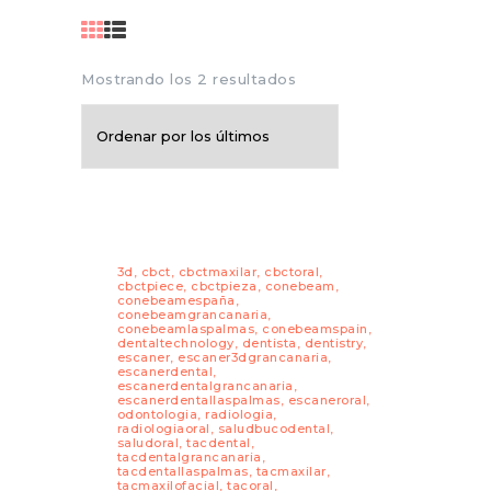
Mostrando los 2 resultados
3d
,
cbct
,
cbctmaxilar
,
cbctoral
,
cbctpiece
,
cbctpieza
,
conebeam
,
conebeamespaña
,
conebeamgrancanaria
,
conebeamlaspalmas
,
conebeamspain
,
dentaltechnology
,
dentista
,
dentistry
,
escaner
,
escaner3dgrancanaria
,
escanerdental
,
escanerdentalgrancanaria
,
escanerdentallaspalmas
,
escaneroral
,
odontologia
,
radiologia
,
radiologiaoral
,
saludbucodental
,
saludoral
,
tacdental
,
tacdentalgrancanaria
,
tacdentallaspalmas
,
tacmaxilar
,
tacmaxilofacial
,
tacoral
,