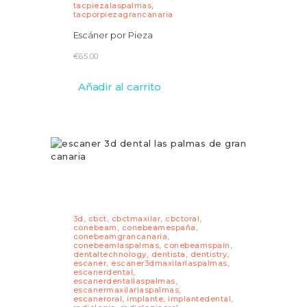
tacpiezalaspalmas
,
tacporpiezagrancanaria
Escáner por Pieza
€
65.00
Añadir al carrito
3d
,
cbct
,
cbctmaxilar
,
cbctoral
,
conebeam
,
conebeamespaña
,
conebeamgrancanaria
,
conebeamlaspalmas
,
conebeamspain
,
dentaltechnology
,
dentista
,
dentistry
,
escaner
,
escaner3dmaxilarlaspalmas
,
escanerdental
,
escanerdentallaspalmas
,
escanermaxilarlaspalmas
,
escaneroral
,
implante
,
implantedental
,