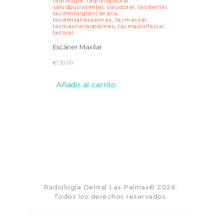
radiologia
,
radiologiaoral
,
saludbucodental
,
saludoral
,
tacdental
,
tacdentalgrancanaria
,
tacdentallaspalmas
,
tacmaxilar
,
tacmaxilarlaspalmas
,
tacmaxilofacial
,
tacoral
Escáner Maxilar
€
130.00
Añadir al carrito
Radiología Dental Las Palmas© 2026.
Todos los derechos reservados.